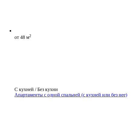
2
от 48 м
С кухней / Без кухни
Апартаменты с одной спальней (с кухней или без нее)