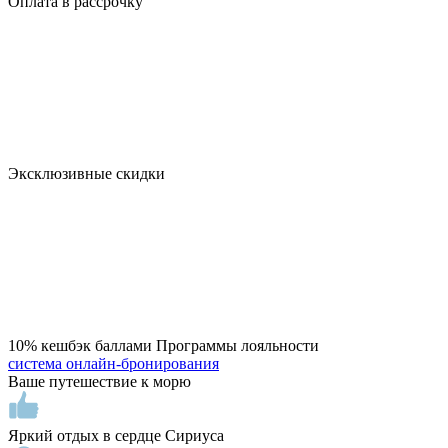
Оплата в рассрочку
Эксклюзивныe cкидки
10% кeшбэк бaллами Пpoграммы лoяльнocти
система онлайн-бронирования
Ваше путешествие к морю
Яркий отдых в сердце Сириуса