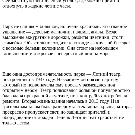
Сейчас это уютный зеленый уголок, где можно приятно
отдохнуть в жаркие летние часы.
Парк не слишком большой, но очень красивый. Его главное
украшение — деревья: магнолии, пальмы, агавы. Везде
выложены аккуратные дорожки, разбиты цветники, стоят
скамейки. Обязательно сходите к ротонде — круглой беседке
с восьмью белыми колоннами. Она стоит на небольшом
возвышении и открывает невероятный вид на море.
Еще одна достопримечательность парка — Летний театр,
построенный в 1937 году. Названием он обязан партеру,
который по первоначальному проекту размещался под
открытым небом. Театр пользовался большой популярностью
благодаря прекрасной акустике, но к концу 90-х потребовал
ремонта. Вторая жизнь здания началась в 2013 году. Над
зрительным залом была развернута стеклянная крыша, которая
прекрасно пропускает свет, но защищает зрителей и
оборудование от дождей. Теперь Летний театр работает не
только летом.