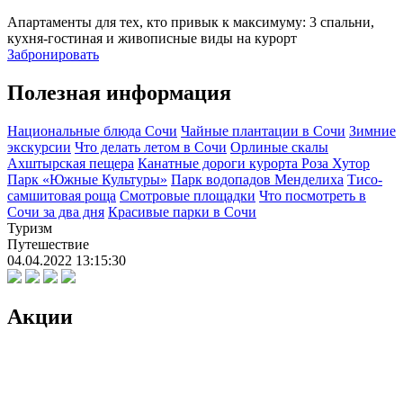
Апартаменты для тех, кто привык к максимуму: 3 спальни,
кухня-гостиная и живописные виды на курорт
Забронировать
Полезная информация
Национальные блюда Сочи
Чайные плантации в Сочи
Зимние
экскурсии
Что делать летом в Сочи
Орлиные скалы
Ахштырская пещера
Канатные дороги курорта Роза Хутор
Парк «Южные Культуры»
Парк водопадов Менделиха
Тисо-
самшитовая роща
Смотровые площадки
Что посмотреть в
Сочи за два дня
Красивые парки в Сочи
Туризм
Путешествие
04.04.2022 13:15:30
Акции