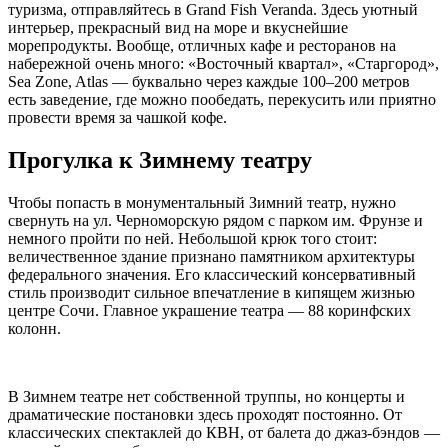
туризма, отправляйтесь в Grand Fish Veranda. Здесь уютный
интерьер, прекрасный вид на море и вкуснейшие
морепродукты. Вообще, отличных кафе и ресторанов на
набережной очень много: «Восточный квартал», «Старгород»,
Sea Zone, Atlas — буквально через каждые 100–200 метров
есть заведение, где можно пообедать, перекусить или приятно
провести время за чашкой кофе.
Прогулка к Зимнему театру
Чтобы попасть в монументальный Зимний театр, нужно
свернуть на ул. Черноморскую рядом с парком им. Фрунзе и
немного пройти по ней. Небольшой крюк того стоит:
величественное здание признано памятником архитектуры
федерального значения. Его классический консервативный
стиль производит сильное впечатление в кипящем жизнью
центре Сочи. Главное украшение театра — 88 коринфских
колонн.
В Зимнем театре нет собственной труппы, но концерты и
драматические постановки здесь проходят постоянно. От
классических спектаклей до КВН, от балета до джаз-бэндов —