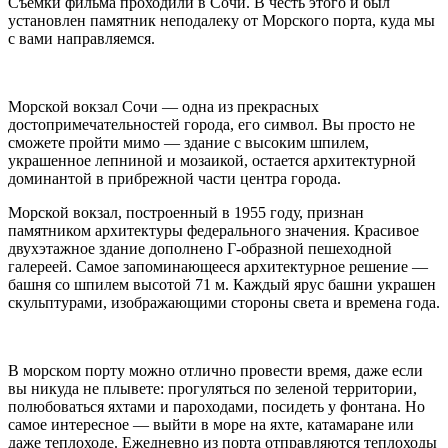
Съемки фильма проходили в Сочи. В честь этого и был
установлен памятник неподалеку от Морского порта, куда мы
с вами направляемся.
Морской вокзал Сочи — одна из прекрасных
достопримечательностей города, его символ. Вы просто не
сможете пройти мимо — здание с высоким шпилем,
украшенное лепниной и мозаикой, остается архитектурной
доминантой в прибрежной части центра города.
Морской вокзал, построенный в 1955 году, признан
памятником архитектуры федерального значения. Красивое
двухэтажное здание дополнено Г-образной пешеходной
галереей. Самое запоминающееся архитектурное решение —
башня со шпилем высотой 71 м. Каждый ярус башни украшен
скульптурами, изображающими стороны света и времена года.
В морском порту можно отлично провести время, даже если
вы никуда не плывете: прогуляться по зеленой территории,
полюбоваться яхтами и пароходами, посидеть у фонтана. Но
самое интересное — выйти в море на яхте, катамаране или
даже теплоходе. Ежедневно из порта отправляются теплоходы