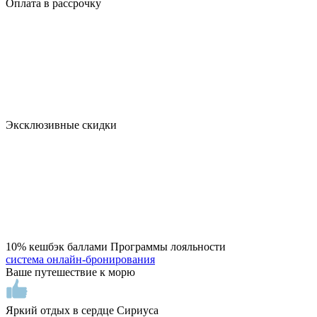
Оплата в рассрочку
Эксклюзивныe cкидки
10% кeшбэк бaллами Пpoграммы лoяльнocти
система онлайн-бронирования
Ваше путешествие к морю
Яркий отдых в сердце Сириуса